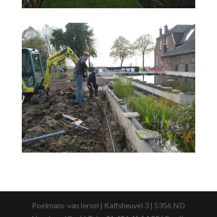
Poelmans-van Iersel | Kalfsheuvel 3 | 5356 ND