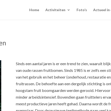
Home
Activiteiten
Foto’s
Actueel in 
men
Sinds een aantal jaren is er een trend te zien, waaruit bl
van oude rassen fruitbomen. Sinds 1985 is er zelfs een s
van het gebruik en het beheer (onderhoud, restauratie 
fruitrassen. De behoefte aan een dergelijk stichting is 
hoogstam fruit boomgaarden werden gerooid. Hiervoor in
minder arbeidsintensief. Bovendien gaan fruittelers erva
meest productieve jaren heeft gehad. Daarna wordt de 
exemplaar. Door deze nieuwe teeltmethode gaan veel ka