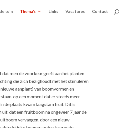
de tuin
Thema’s
Links
Vacatures
Contact
ijkt dat men de voorkeur geeft aan het planten
tichting die zich bezighoudt met het stimuleren
en nieuwe aanplant) van boomvormen en
ontstaan, op een moment dat er steeds meer
 de plaats kwam laagstam fruit. Dit is
n uit, dat een fruitboom na ongeveer 7 jaar de
fruitboom vervangen, door een nieuw
rakteristieke boomgaarden te gronde.